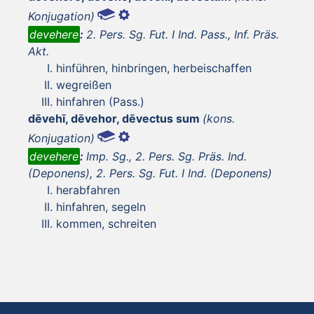
Konjugation)
devehere
:
2. Pers. Sg. Fut. I Ind. Pass., Inf. Präs.
Akt.
hinführen, hinbringen, herbeischaffen
wegreißen
hinfahren (Pass.)
dēvehī, dēvehor, dēvectus sum
(kons.
Konjugation)
devehere
:
Imp. Sg., 2. Pers. Sg. Präs. Ind.
(Deponens), 2. Pers. Sg. Fut. I Ind. (Deponens)
herabfahren
hinfahren, segeln
kommen, schreiten