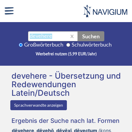
Suchen
X
Großwörterbuch
Schulwörterbuch
Werbefrei nutzen (5,99 EUR/Jahr)
devehere - Übersetzung und
Redewendungen
Latein/Deutsch
Sprachverwandte anzeigen
Ergebnis der Suche nach lat. Formen
dēvehere, dēvehō, dēvēxī, dēvectum
(kons.