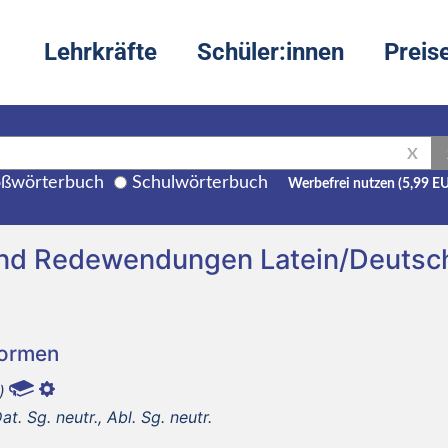
Lehrkräfte
Schüler:innen
Preis
X
ßwörterbuch
Schulwörterbuch
Werbefrei nutzen (5,99 E
und Redewendungen Latein/Deutsc
Formen
)
t. Sg. neutr., Abl. Sg. neutr.