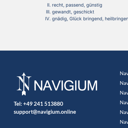
recht, passend, günstig
gewandt, geschickt
gnädig, Glück bringend, heilbringe
Nav
Nav
Nav
Tel:
+49 241 513880
Nav
support@navigium.online
Nav
Nav