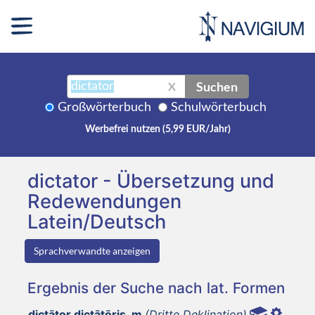
Suchen
X
Großwörterbuch
Schulwörterbuch
Werbefrei nutzen (5,99 EUR/Jahr)
dictator - Übersetzung und
Redewendungen
Latein/Deutsch
Sprachverwandte anzeigen
Ergebnis der Suche nach lat. Formen
dictātor dictātōris, m
(Dritte Deklination)