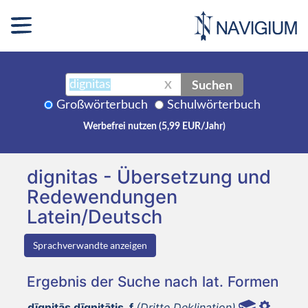
Suchen
X
Großwörterbuch
Schulwörterbuch
Werbefrei nutzen (5,99 EUR/Jahr)
dignitas - Übersetzung und
Redewendungen
Latein/Deutsch
Sprachverwandte anzeigen
Ergebnis der Suche nach lat. Formen
dīgnitās dīgnitātis, f
(Dritte Deklination)