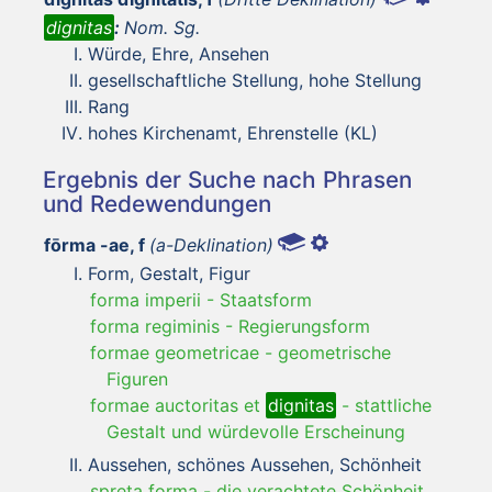
dignitas
:
Nom. Sg.
Würde, Ehre, Ansehen
gesellschaftliche Stellung, hohe Stellung
Rang
hohes Kirchenamt, Ehrenstelle (KL)
Ergebnis der Suche nach Phrasen
und Redewendungen
fōrma -ae, f
(a-Deklination)
Form, Gestalt, Figur
forma imperii
-
Staatsform
forma regiminis
-
Regierungsform
formae geometricae
-
geometrische
Figuren
formae auctoritas et
dignitas
-
stattliche
Gestalt und würdevolle Erscheinung
Aussehen, schönes Aussehen, Schönheit
spreta forma
-
die verachtete Schönheit