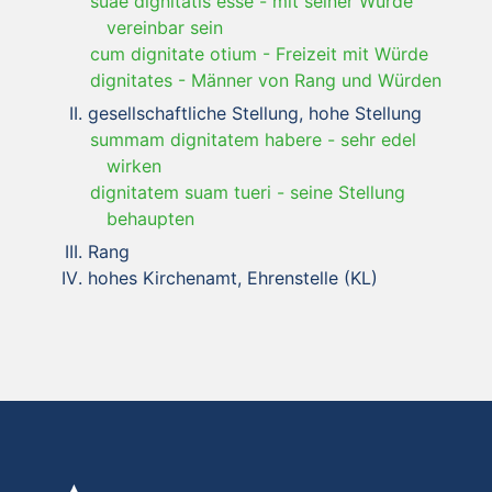
suae dignitatis esse
-
mit seiner Würde
vereinbar sein
cum dignitate otium
-
Freizeit mit Würde
dignitates
-
Männer von Rang und Würden
gesellschaftliche Stellung, hohe Stellung
summam dignitatem habere
-
sehr edel
wirken
dignitatem suam tueri
-
seine Stellung
behaupten
Rang
hohes Kirchenamt, Ehrenstelle (KL)