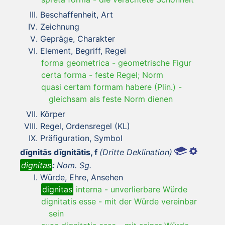
Beschaffenheit, Art
Zeichnung
Gepräge, Charakter
Element, Begriff, Regel
forma geometrica
-
geometrische Figur
certa forma
-
feste Regel; Norm
quasi certam formam habere (Plin.)
-
gleichsam als feste Norm dienen
Körper
Regel, Ordensregel (KL)
Präfiguration, Symbol
dīgnitās dīgnitātis, f
(Dritte Deklination)
dignitas
:
Nom. Sg.
Würde, Ehre, Ansehen
dignitas
interna
-
unverlierbare Würde
dignitatis esse
-
mit der Würde vereinbar
sein