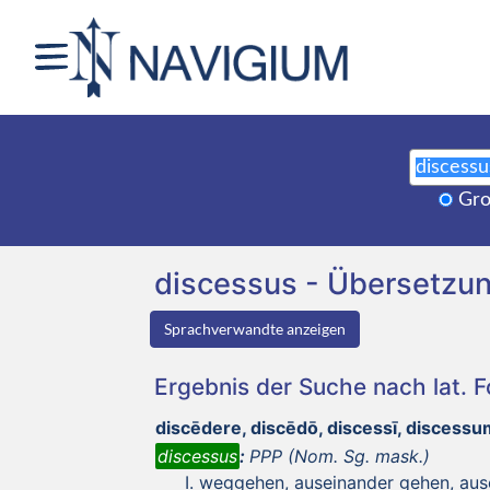
Gro
discessus - Übersetzu
Sprachverwandte anzeigen
Ergebnis der Suche nach lat. 
discēdere, discēdō, discessī, discessu
discessus
:
PPP (Nom. Sg. mask.)
weggehen, auseinander gehen, au