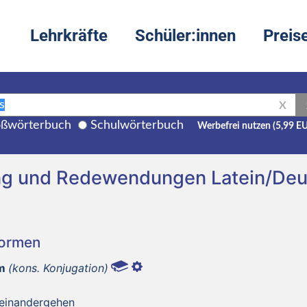
Lehrkräfte
Schüler:innen
Preis
X
ßwörterbuch
Schulwörterbuch
Werbefrei nutzen (5,99 E
ng und Redewendungen Latein/Deu
Formen
m
(kons. Konjugation)
seinandergehen