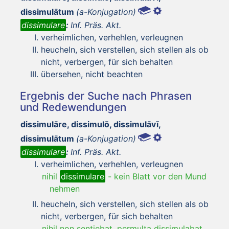
dissimulātum
(a-Konjugation)
dissimulare
:
Inf. Präs. Akt.
verheimlichen, verhehlen, verleugnen
heucheln, sich verstellen, sich stellen als ob
nicht, verbergen, für sich behalten
übersehen, nicht beachten
Ergebnis der Suche nach Phrasen
und Redewendungen
dissimulāre, dissimulō, dissimulāvī,
dissimulātum
(a-Konjugation)
dissimulare
:
Inf. Präs. Akt.
verheimlichen, verhehlen, verleugnen
nihil
dissimulare
-
kein Blatt vor den Mund
nehmen
heucheln, sich verstellen, sich stellen als ob
nicht, verbergen, für sich behalten
nihil non sentiebat, permulta dissimulabat