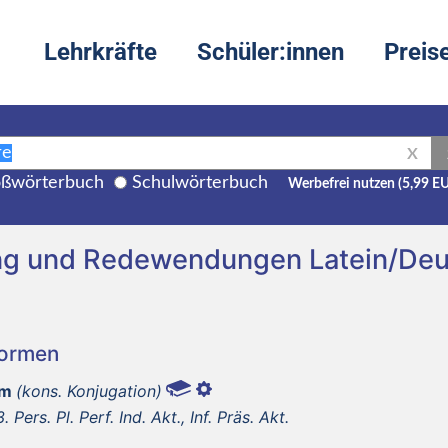
Lehrkräfte
Schüler:innen
Preis
X
ßwörterbuch
Schulwörterbuch
Werbefrei nutzen (5,99 E
ung und Redewendungen Latein/De
Formen
um
(kons. Konjugation)
3. Pers. Pl. Perf. Ind. Akt., Inf. Präs. Akt.