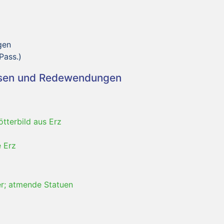
gen
Pass.)
asen und Redewendungen
ötterbild aus Erz
 Erz
er; atmende Statuen