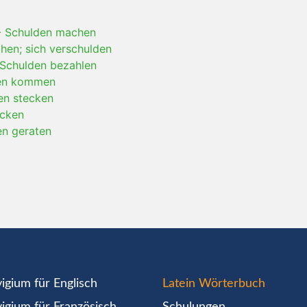
-
Schulden machen
hen; sich verschulden
Schulden bezahlen
den kommen
en stecken
ecken
en geraten
igium für Englisch
Latein Wörterbuch
igium für Französisch
Schulungen