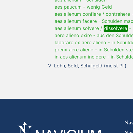
aes paucum
-
wenig Geld
aes alienum conflare / contrahere
aes alienum facere
-
Schulden mac
aes alienum solvere /
dissolvere
-
aere alieno exire
-
aus den Schul
laborare ex aere alieno
-
in Schuld
premi aere alieno
-
in Schulden st
in aes alienum incidere
-
in Schuld
Lohn, Sold, Schulgeld (meist Pl.)
Nav
Nav