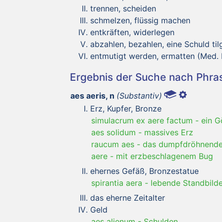
trennen, scheiden
schmelzen, flüssig machen
entkräften, widerlegen
abzahlen, bezahlen, eine Schuld til
entmutigt werden, ermatten (Med. 
Ergebnis der Suche nach Phr
aes aeris, n
(Substantiv)
Erz, Kupfer, Bronze
simulacrum ex aere factum
-
ein G
aes solidum
-
massives Erz
raucum aes
-
das dumpfdröhnende
aere
-
mit erzbeschlagenem Bug
ehernes Gefäß, Bronzestatue
spirantia aera
-
lebende Standbild
das eherne Zeitalter
Geld
aes alienum
-
Schulden