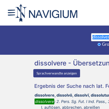
Gro
dissolvere - Übersetz
Sprachverwandte anzeigen
Ergebnis der Suche nach lat. 
dissolvere, dissolvō, dissolvī, dissolut
dissolvere
:
2. Pers. Sg. Fut. I Ind. Pass., 
auflösen, abbrechen, abreißen