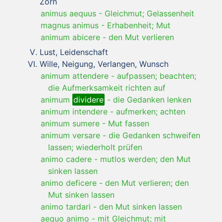
Zorn
animus aequus
-
Gleichmut; Gelassenheit
magnus animus
-
Erhabenheit; Mut
animum abicere
-
den Mut verlieren
Lust, Leidenschaft
Wille, Neigung, Verlangen, Wunsch
animum attendere
-
aufpassen; beachten;
die Aufmerksamkeit richten auf
animum
dividere
-
die Gedanken lenken
animum intendere
-
aufmerken; achten
animum sumere
-
Mut fassen
animum versare
-
die Gedanken schweifen
lassen; wiederholt prüfen
animo cadere
-
mutlos werden; den Mut
sinken lassen
animo deficere
-
den Mut verlieren; den
Mut sinken lassen
animo tardari
-
den Mut sinken lassen
aequo animo
-
mit Gleichmut; mit