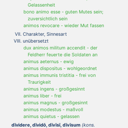
Gelassenheit
bono animo esse
-
guten Mutes sein;
zuversichtlich sein
animos revocare
-
wieder Mut fassen
Charakter, Sinnesart
unübersetzt
dux animos militum accendit
-
der
Feldherr feuerte die Soldaten an
animus aeternus
-
ewig
animus dispositus
-
wohlgeordnet
animus immunis tristitia
-
frei von
Traurigkeit
animus ingens
-
großgesinnt
animus liber
-
frei
animus magnus
-
großgesinnt
animus modestus
-
maßvoll
animus quietus
-
gelassen
dīvidere, dīvidō, dīvīsī, dīvīsum
(kons.