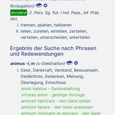
Konjugation)
dividere
:
2. Pers. Sg. Fut. I Ind. Pass., Inf. Präs.
Akt.
trennen, spalten, halbieren
teilen, zuteilen, einteilen, zerteilen,
verteilen, unterscheiden, unterteilen
Ergebnis der Suche nach Phrasen
und Redewendungen
animus -ī, m
(o-Deklination)
Geist, Denkkraft, Verstand, Bewusstsein,
Gedächtnis, Gedanken, Meinung,
Überlegung, Entschluss
animi habitus
-
Geisteshaltung
virtutes animi
-
geistige Vorzüge
animum fabricare
-
den Geist bilden
animum facere
-
den Geist erwecken
animum instituere et edocere
-
den Geist