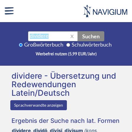
Suchen
X
Großwörterbuch
Schulwörterbuch
Werbefrei nutzen (5,99 EUR/Jahr)
dividere - Übersetzung und
Redewendungen
Latein/Deutsch
Sprachverwandte anzeigen
Ergebnis der Suche nach lat. Formen
dīvidere, dīvidō, dīvīsī, dīvīsum
(kons.