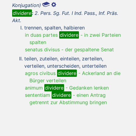
Konjugation)
dividere
:
2. Pers. Sg. Fut. I Ind. Pass., Inf. Präs.
Akt.
trennen, spalten, halbieren
in duas partes
dividere
-
in zwei Parteien
spalten
senatus divisus
-
der gespaltene Senat
teilen, zuteilen, einteilen, zerteilen,
verteilen, unterscheiden, unterteilen
agros civibus
dividere
-
Ackerland an die
Bürger verteilen
animum
dividere
-
Gedanken lenken
sententiam
dividere
-
einen Antrag
getrennt zur Abstimmung bringen