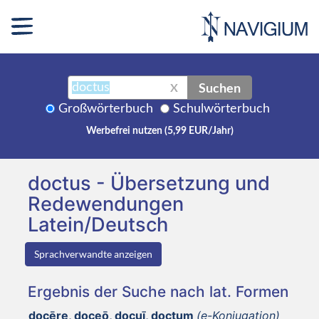
Suchen
X
Großwörterbuch
Schulwörterbuch
Werbefrei nutzen (5,99 EUR/Jahr)
doctus - Übersetzung und
Redewendungen
Latein/Deutsch
Sprachverwandte anzeigen
Ergebnis der Suche nach lat. Formen
docēre, doceō, docuī, doctum
(e-Konjugation)