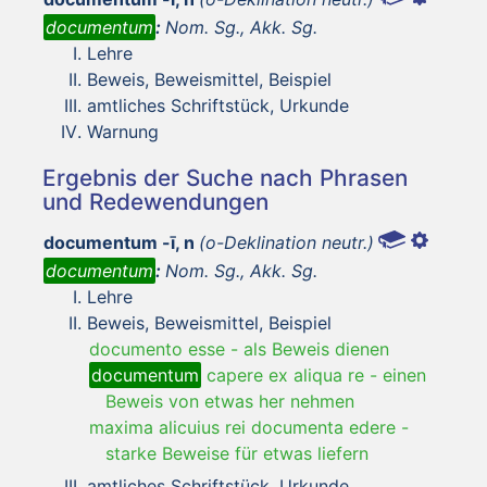
documentum
:
Nom. Sg., Akk. Sg.
Lehre
Beweis, Beweismittel, Beispiel
amtliches Schriftstück, Urkunde
Warnung
Ergebnis der Suche nach Phrasen
und Redewendungen
documentum -ī, n
(o-Deklination neutr.)
documentum
:
Nom. Sg., Akk. Sg.
Lehre
Beweis, Beweismittel, Beispiel
documento esse
-
als Beweis dienen
documentum
capere ex aliqua re
-
einen
Beweis von etwas her nehmen
maxima alicuius rei documenta edere
-
starke Beweise für etwas liefern
amtliches Schriftstück, Urkunde