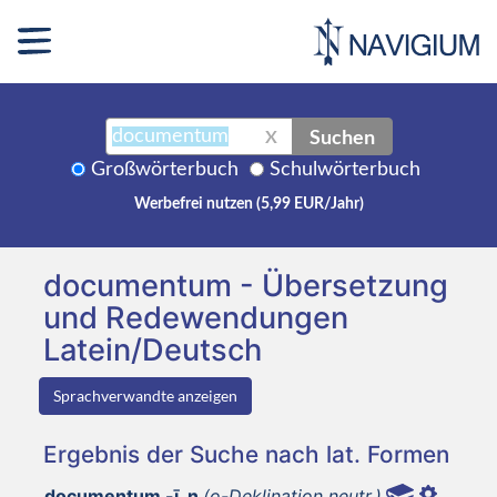
Suchen
X
Großwörterbuch
Schulwörterbuch
Werbefrei nutzen (5,99 EUR/Jahr)
documentum - Übersetzung
und Redewendungen
Latein/Deutsch
Sprachverwandte anzeigen
Ergebnis der Suche nach lat. Formen
documentum -ī, n
(o-Deklination neutr.)