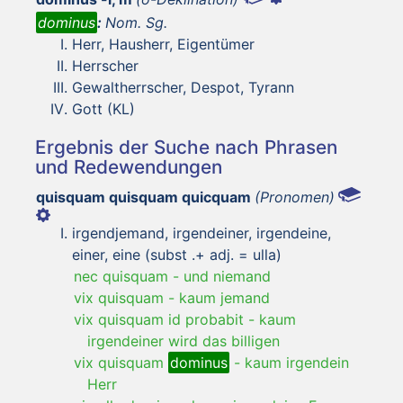
dominus
:
Nom. Sg.
Herr, Hausherr, Eigentümer
Herrscher
Gewaltherrscher, Despot, Tyrann
Gott (KL)
Ergebnis der Suche nach Phrasen
und Redewendungen
quisquam quisquam quicquam
(Pronomen)
irgendjemand, irgendeiner, irgendeine,
einer, eine (subst .+ adj. = ulla)
nec quisquam
-
und niemand
vix quisquam
-
kaum jemand
vix quisquam id probabit
-
kaum
irgendeiner wird das billigen
vix quisquam
dominus
-
kaum irgendein
Herr