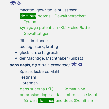
mächtig, gewaltig, einflussreich
dominus
potens
-
Gewaltherrscher;
Tyrann
synagoga potentium (KL)
-
eine Rotte
Gewalttätiger
fähig, imstande
tüchtig, stark, kräftig
glücklich, erfolgreich
der Mächtige, Machthaber (Subst.)
daps dapis, f
(Dritte Deklination)
Speise, leckeres Mahl
Festmahl
Opfermahl
daps superna (KL)
-
Hl. Kommunion
ambrosiae dapes
-
das ambrosische Mahl
für den
dominus
und deus (Domitian)