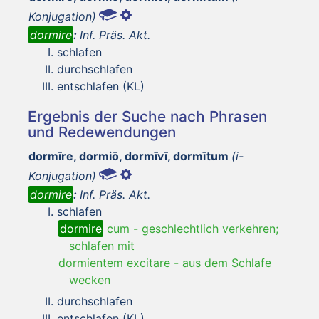
Konjugation)
dormire
:
Inf. Präs. Akt.
schlafen
durchschlafen
entschlafen (KL)
Ergebnis der Suche nach Phrasen
und Redewendungen
dormīre, dormiō, dormīvī, dormītum
(i-
Konjugation)
dormire
:
Inf. Präs. Akt.
schlafen
dormire
cum
-
geschlechtlich verkehren;
schlafen mit
dormientem excitare
-
aus dem Schlafe
wecken
durchschlafen
entschlafen (KL)