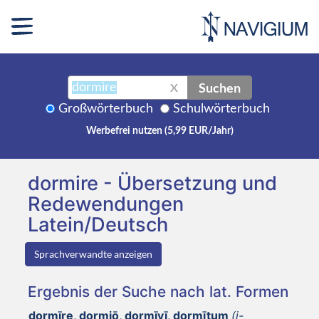
Suchen
X
Großwörterbuch
Schulwörterbuch
Werbefrei nutzen (5,99 EUR/Jahr)
dormire - Übersetzung und
Redewendungen
Latein/Deutsch
Sprachverwandte anzeigen
Ergebnis der Suche nach lat. Formen
dormīre, dormiō, dormīvī, dormītum
(i-