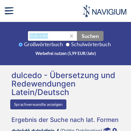
Suchen
X
Großwörterbuch
Schulwörterbuch
Werbefrei nutzen (5,99 EUR/Jahr)
dulcedo - Übersetzung und
Redewendungen
Latein/Deutsch
Sprachverwandte anzeigen
Ergebnis der Suche nach lat. Formen
dulcēdō dulcēdinis, f
(Dritte Deklination)