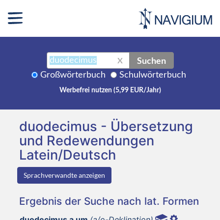
Suchen
X
Großwörterbuch
Schulwörterbuch
Werbefrei nutzen (5,99 EUR/Jahr)
duodecimus - Übersetzung
und Redewendungen
Latein/Deutsch
Sprachverwandte anzeigen
Ergebnis der Suche nach lat. Formen
duodecimus a um
(a/o-Deklination)