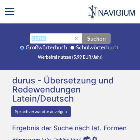
Suchen
X
Großwörterbuch
Schulwörterbuch
Werbefrei nutzen (5,99 EUR/Jahr)
durus - Übersetzung und
Redewendungen
Latein/Deutsch
Sprachverwandte anzeigen
Ergebnis der Suche nach lat. Formen
dūrus a um
(a/o-Deklination)