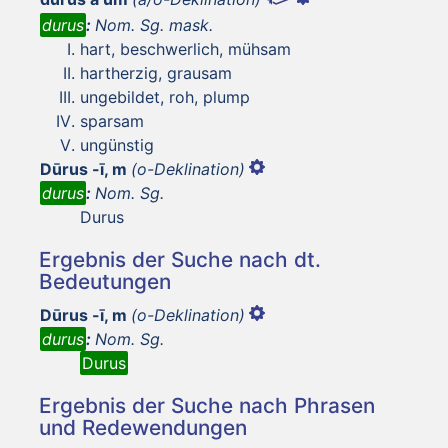
durus
:
Nom. Sg. mask.
hart, beschwerlich, mühsam
hartherzig, grausam
ungebildet, roh, plump
sparsam
ungünstig
Dūrus -ī, m
(o-Deklination)
durus
:
Nom. Sg.
Durus
Ergebnis der Suche nach dt.
Bedeutungen
Dūrus -ī, m
(o-Deklination)
durus
:
Nom. Sg.
Durus
Ergebnis der Suche nach Phrasen
und Redewendungen