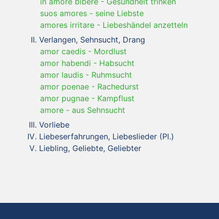
in amore bibere
-
Gesundheit trinken
suos amores
-
seine Liebste
amores irritare
-
Liebeshändel anzetteln
Verlangen, Sehnsucht, Drang
amor caedis
-
Mordlust
amor habendi
-
Habsucht
amor laudis
-
Ruhmsucht
amor poenae
-
Rachedurst
amor pugnae
-
Kampflust
amore
-
aus Sehnsucht
Vorliebe
Liebeserfahrungen, Liebeslieder (Pl.)
Liebling, Geliebte, Geliebter