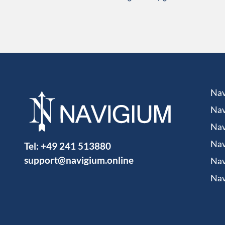
Nav
Nav
Nav
Tel:
+49 241 513880
Nav
support@navigium.online
Nav
Nav