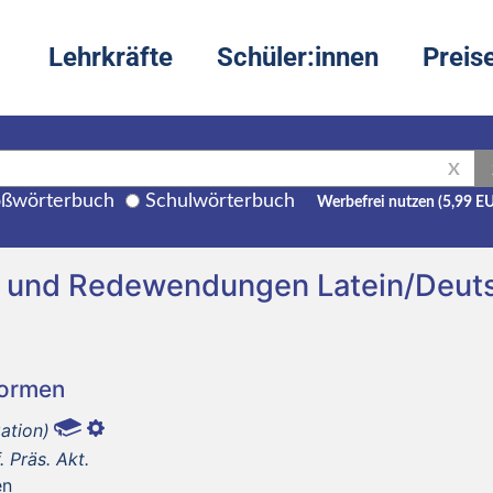
Lehrkräfte
Schüler:innen
Preis
X
ßwörterbuch
Schulwörterbuch
Werbefrei nutzen (5,99 E
g und Redewendungen Latein/Deut
Formen
ation)
f. Präs. Akt.
en