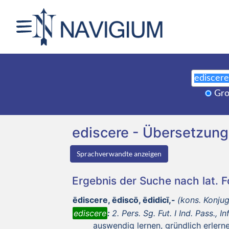
Gro
ediscere - Übersetzun
Sprachverwandte anzeigen
Ergebnis der Suche nach lat. 
ēdiscere, ēdiscō, ēdidicī,-
(kons. Konjug
ediscere
:
2. Pers. Sg. Fut. I Ind. Pass., In
auswendig lernen, gründlich erlern