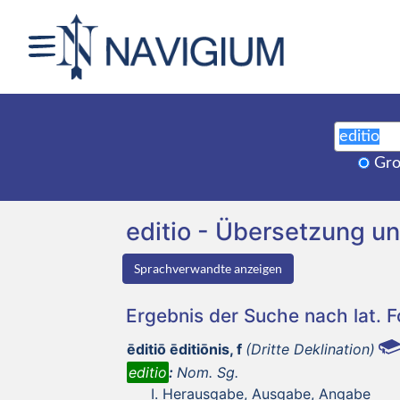
Gro
editio - Übersetzung 
Sprachverwandte anzeigen
Ergebnis der Suche nach lat. 
ēditiō ēditiōnis, f
(Dritte Deklination)
editio
:
Nom. Sg.
Herausgabe, Ausgabe, Angabe