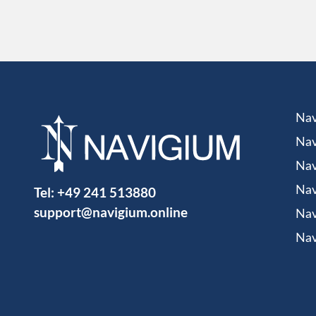
Nav
Nav
Nav
Tel:
+49 241 513880
Nav
support@navigium.online
Nav
Nav