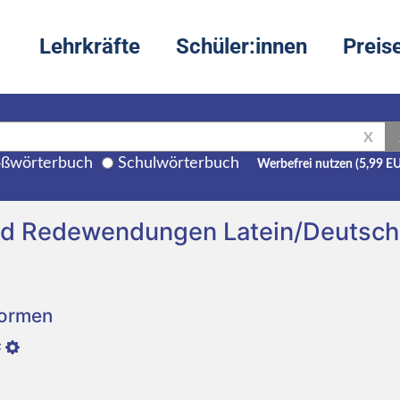
Lehrkräfte
Schüler:innen
Preis
X
ßwörterbuch
Schulwörterbuch
Werbefrei nutzen (5,99 E
und Redewendungen Latein/Deutsch
Formen