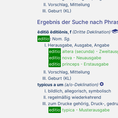
Vorschlag, Mitteilung
Geburt (KL)
Ergebnis der Suche nach Phr
ēditiō ēditiōnis, f
(Dritte Deklination)
editio
:
Nom. Sg.
Herausgabe, Ausgabe, Angabe
editio
altera (secunda)
-
Zweitaus
editio
nova
-
Neuausgabe
editio
princeps
-
Erstausgabe
Vorschlag, Mitteilung
Geburt (KL)
typicus a um
(a/o-Deklination)
bildlich, allegorisch, symbolisch
regelmäßig wiederkehrend
zum Drucke gehörig, Druck-, gedru
editio
typica
-
Musterausgabe