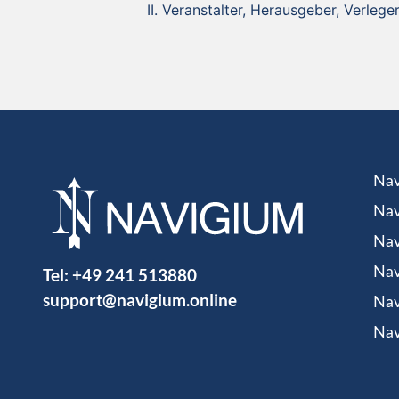
Veranstalter, Herausgeber, Verleger
Nav
Nav
Nav
Tel:
+49 241 513880
Nav
support@navigium.online
Nav
Nav