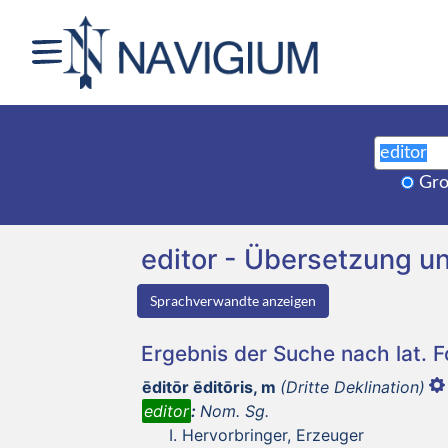
Gro
editor - Übersetzung 
Sprachverwandte anzeigen
Ergebnis der Suche nach lat. 
ēditōr ēditōris, m
(Dritte Deklination)
editor
:
Nom. Sg.
Hervorbringer, Erzeuger