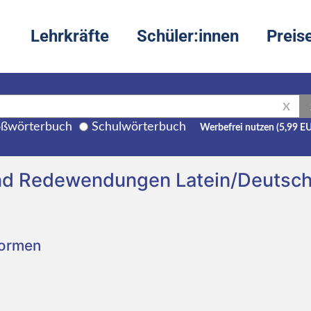
Lehrkräfte
Schüler:innen
Preis
X
ßwörterbuch
Schulwörterbuch
Werbefrei nutzen (5,99 E
und Redewendungen Latein/Deutsc
Formen