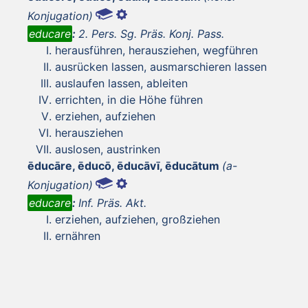
Konjugation)
educare
:
2. Pers. Sg. Präs. Konj. Pass.
herausführen, herausziehen, wegführen
ausrücken lassen, ausmarschieren lassen
auslaufen lassen, ableiten
errichten, in die Höhe führen
erziehen, aufziehen
herausziehen
auslosen, austrinken
ēducāre, ēducō, ēducāvī, ēducātum
(a-
Konjugation)
educare
:
Inf. Präs. Akt.
erziehen, aufziehen, großziehen
ernähren