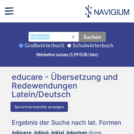
Suchen
X
Großwörterbuch
Schulwörterbuch
Werbefrei nutzen (5,99 EUR/Jahr)
educare - Übersetzung und
Redewendungen
Latein/Deutsch
Sprachverwandte anzeigen
Ergebnis der Suche nach lat. Formen
ēdūcere, ēdūcō, ēdūxī, ēductum
(kons.