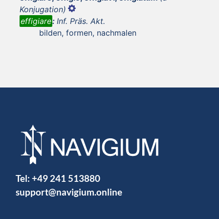
Konjugation)
effigiare
:
Inf. Präs. Akt.
bilden, formen, nachmalen
Tel:
+49 241 513880
support@navigium.online