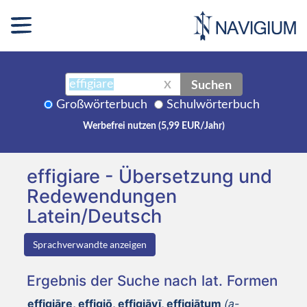
Suchen
X
Großwörterbuch
Schulwörterbuch
Werbefrei nutzen (5,99 EUR/Jahr)
effigiare - Übersetzung und
Redewendungen
Latein/Deutsch
Sprachverwandte anzeigen
Ergebnis der Suche nach lat. Formen
effigiāre, effigiō, effigiāvī, effigiātum
(a-