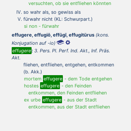
versuchten, ob sie entfliehen könnten
so wahr als, so gewiss als
fürwahr nicht (KL: Schwurpart.)
si non
-
fürwahr
effugere, effugiō, effūgī, effugitūrus
(kons.
Konjugation auf -io)
effugere
:
3. Pers. Pl. Perf. Ind. Akt., Inf. Präs.
Akt.
fliehen, entfliehen, entgehen, entkommen
(b. Akk.)
mortem
effugere
-
dem Tode entgehen
hostes
effugere
-
den Feinden
entkommen, den Feinden entfliehen
ex urbe
effugere
-
aus der Stadt
entkommen, aus der Stadt entfliehen