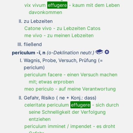
vix vivum
effugere
-
kaum mit dem Leben
davonkommen
zu Lebzeiten
Catone vivo
-
zu Lebzeiten Catos
me vivo
-
zu meinen Lebzeiten
fließend
perīculum -ī, n
(o-Deklination neutr.)
Wagnis, Probe, Versuch, Prüfung (=
periclum)
periculum facere
-
einen Versuch machen
mit; etwas erproben
meo periculo
-
auf meine Verantwortung
Gefahr, Risiko ( ne + Konj.: dass)
celeritate periculum
effugere
-
sich durch
seine Schnelligkeit der Verfolgung
entziehen
periculum imminet / impendet
-
es droht