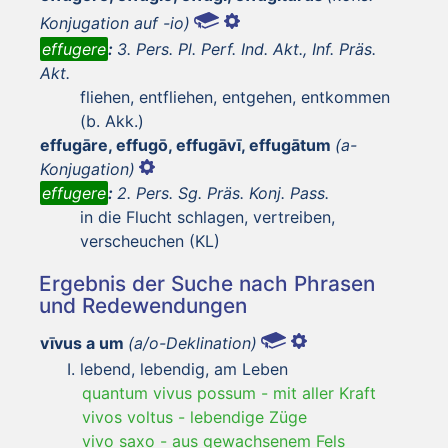
Konjugation auf -io)
effugere
:
3. Pers. Pl. Perf. Ind. Akt., Inf. Präs.
Akt.
fliehen, entfliehen, entgehen, entkommen
(b. Akk.)
effugāre, effugō, effugāvī, effugātum
(a-
Konjugation)
effugere
:
2. Pers. Sg. Präs. Konj. Pass.
in die Flucht schlagen, vertreiben,
verscheuchen (KL)
Ergebnis der Suche nach Phrasen
und Redewendungen
vīvus a um
(a/o-Deklination)
lebend, lebendig, am Leben
quantum vivus possum
-
mit aller Kraft
vivos voltus
-
lebendige Züge
vivo saxo
-
aus gewachsenem Fels