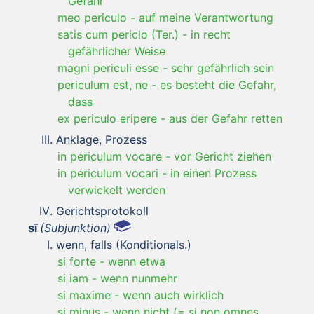
Gefahr
meo periculo
-
auf meine Verantwortung
satis cum periclo (Ter.)
-
in recht
gefährlicher Weise
magni periculi esse
-
sehr gefährlich sein
periculum est, ne
-
es besteht die Gefahr,
dass
ex periculo eripere
-
aus der Gefahr retten
Anklage, Prozess
in periculum vocare
-
vor Gericht ziehen
in periculum vocari
-
in einen Prozess
verwickelt werden
Gerichtsprotokoll
sī
(Subjunktion)
wenn, falls (Konditionals.)
si forte
-
wenn etwa
si iam
-
wenn nunmehr
si maxime
-
wenn auch wirklich
si minus
-
wenn nicht (= si non omnes,