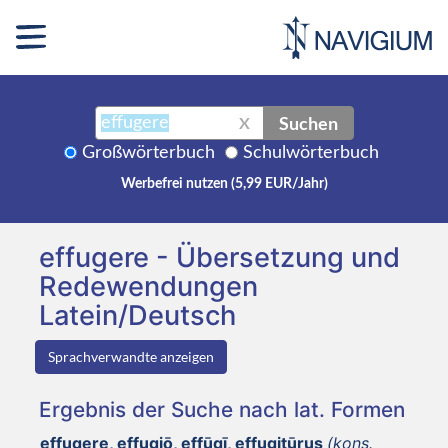
Suchen
X
Großwörterbuch
Schulwörterbuch
Werbefrei nutzen (5,99 EUR/Jahr)
effugere - Übersetzung und
Redewendungen
Latein/Deutsch
Sprachverwandte anzeigen
Ergebnis der Suche nach lat. Formen
effugere, effugiō, effūgī, effugitūrus
(kons.