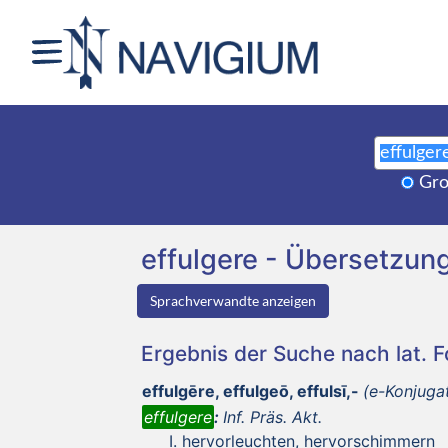
Gro
effulgere - Übersetzu
Sprachverwandte anzeigen
Ergebnis der Suche nach lat. 
effulgēre, effulgeō, effulsī,-
(e-Konjuga
effulgere
:
Inf. Präs. Akt.
hervorleuchten, hervorschimmern