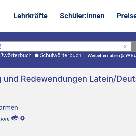
Lehrkräfte
Schüler:innen
Preis
X
ßwörterbuch
Schulwörterbuch
Werbefrei nutzen (5,99 E
ng und Redewendungen Latein/Deu
Formen
tion)