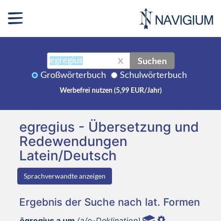
Suchen
X
Großwörterbuch
Schulwörterbuch
Werbefrei nutzen (5,99 EUR/Jahr)
egregius - Übersetzung und
Redewendungen
Latein/Deutsch
Sprachverwandte anzeigen
Ergebnis der Suche nach lat. Formen
ēgregius a um
(a/o-Deklination)