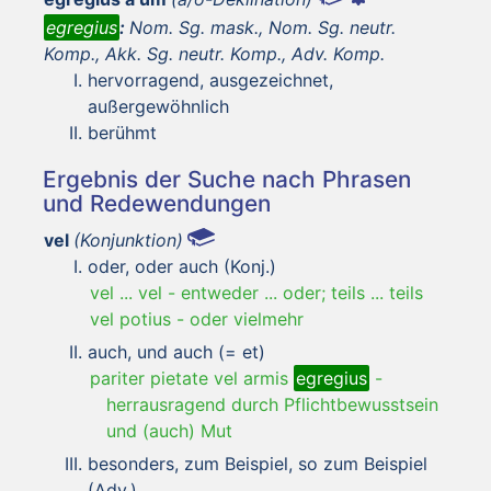
egregius
:
Nom. Sg. mask., Nom. Sg. neutr.
Komp., Akk. Sg. neutr. Komp., Adv. Komp.
hervorragend, ausgezeichnet,
außergewöhnlich
berühmt
Ergebnis der Suche nach Phrasen
und Redewendungen
vel
(Konjunktion)
oder, oder auch (Konj.)
vel ... vel
-
entweder ... oder; teils ... teils
vel potius
-
oder vielmehr
auch, und auch (= et)
pariter pietate vel armis
egregius
-
herrausragend durch Pflichtbewusstsein
und (auch) Mut
besonders, zum Beispiel, so zum Beispiel
(Adv.)