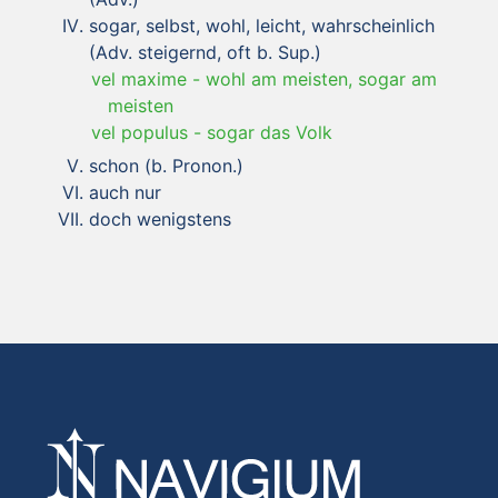
sogar, selbst, wohl, leicht, wahrscheinlich
(Adv. steigernd, oft b. Sup.)
vel maxime
-
wohl am meisten, sogar am
meisten
vel populus
-
sogar das Volk
schon (b. Pronon.)
auch nur
doch wenigstens