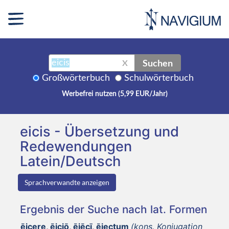
Suchen
X
Großwörterbuch
Schulwörterbuch
Werbefrei nutzen (5,99 EUR/Jahr)
eicis - Übersetzung und
Redewendungen
Latein/Deutsch
Sprachverwandte anzeigen
Ergebnis der Suche nach lat. Formen
ēicere, ēiciō, ēiēcī, ēiectum
(kons. Konjugation