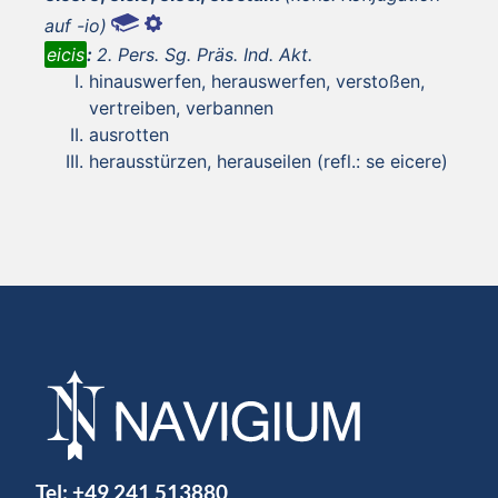
auf -io)
eicis
:
2. Pers. Sg. Präs. Ind. Akt.
hinauswerfen, herauswerfen, verstoßen,
vertreiben, verbannen
ausrotten
herausstürzen, herauseilen (refl.: se eicere)
Tel:
+49 241 513880