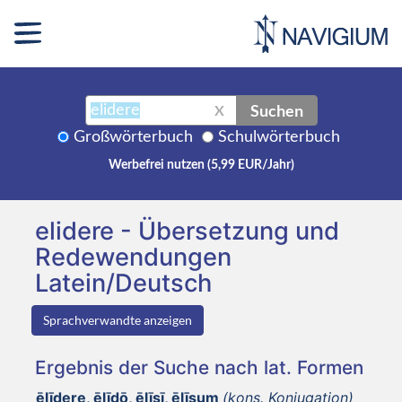
Suchen
X
Großwörterbuch
Schulwörterbuch
Werbefrei nutzen (5,99 EUR/Jahr)
elidere - Übersetzung und
Redewendungen
Latein/Deutsch
Sprachverwandte anzeigen
Ergebnis der Suche nach lat. Formen
ēlīdere, ēlīdō, ēlīsī, ēlīsum
(kons. Konjugation)