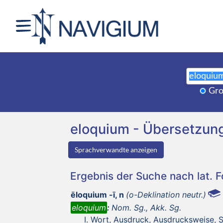
Gro
eloquium - Übersetzun
Sprachverwandte anzeigen
Ergebnis der Suche nach lat. 
ēloquium -ī, n
(o-Deklination neutr.)
eloquium
:
Nom. Sg., Akk. Sg.
Wort, Ausdruck, Ausdrucksweise, 