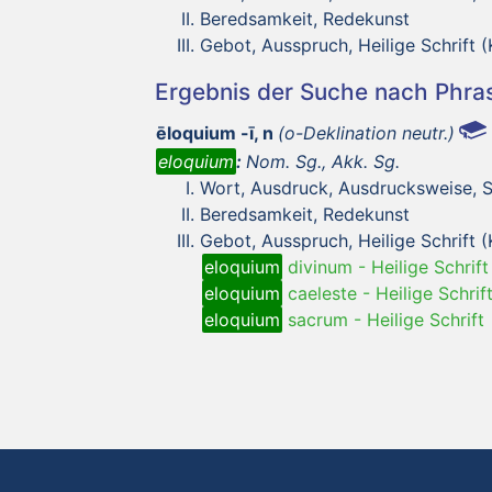
Beredsamkeit, Redekunst
Gebot, Ausspruch, Heilige Schrift (
Ergebnis der Suche nach Phr
ēloquium -ī, n
(o-Deklination neutr.)
eloquium
:
Nom. Sg., Akk. Sg.
Wort, Ausdruck, Ausdrucksweise, 
Beredsamkeit, Redekunst
Gebot, Ausspruch, Heilige Schrift (
eloquium
divinum
-
Heilige Schrift
eloquium
caeleste
-
Heilige Schrif
eloquium
sacrum
-
Heilige Schrift