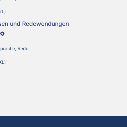
KL)
asen und Redewendungen
Sprache, Rede
KL)
t