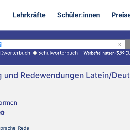
Lehrkräfte
Schüler:innen
Preis
X
ßwörterbuch
Schulwörterbuch
Werbefrei nutzen (5,99 E
g und Redewendungen Latein/Deu
Formen
Sprache, Rede