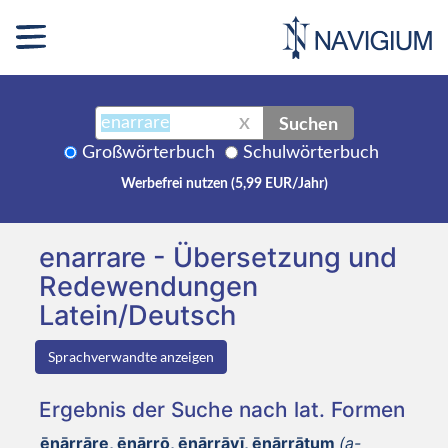
Suchen
X
Großwörterbuch
Schulwörterbuch
Werbefrei nutzen (5,99 EUR/Jahr)
enarrare - Übersetzung und
Redewendungen
Latein/Deutsch
Sprachverwandte anzeigen
Ergebnis der Suche nach lat. Formen
ēnārrāre, ēnārrō, ēnārrāvī, ēnārrātum
(a-