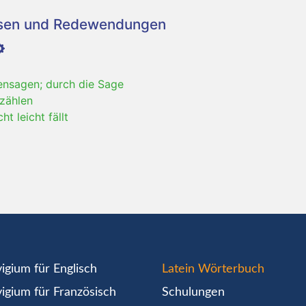
asen und Redewendungen
ensagen; durch die Sage
zählen
t leicht fällt
igium für Englisch
Latein Wörterbuch
igium für Französisch
Schulungen