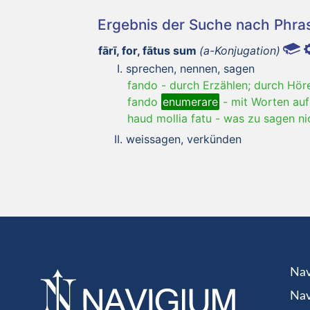
Ergebnis der Suche nach Phr
fārī, for, fātus sum
(a-Konjugation)
sprechen, nennen, sagen
fando
-
durch Erzählen; durch Hör
fando
enumerare
-
mit Worten auf
haud mollia fatu
-
was zu sagen nich
weissagen, verkünden
Nav
Nav