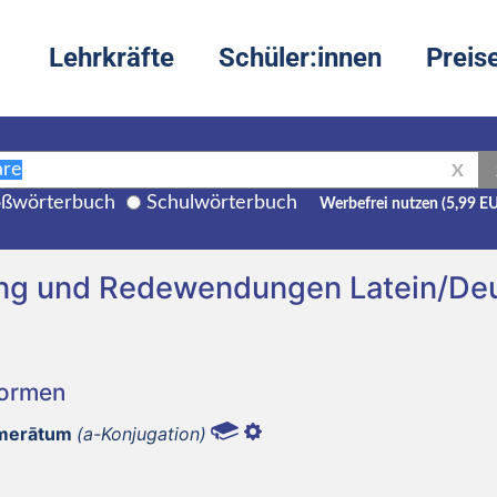
Lehrkräfte
Schüler:innen
Preis
X
ßwörterbuch
Schulwörterbuch
Werbefrei nutzen (5,99 E
ung und Redewendungen Latein/De
Formen
umerātum
(a-Konjugation)