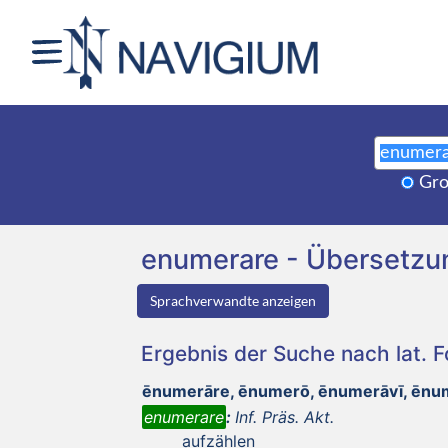
Gro
enumerare - Übersetz
Sprachverwandte anzeigen
Ergebnis der Suche nach lat. 
ēnumerāre, ēnumerō, ēnumerāvī, ēn
enumerare
:
Inf. Präs. Akt.
aufzählen