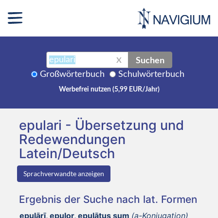
Suchen
X
Großwörterbuch
Schulwörterbuch
Werbefrei nutzen (5,99 EUR/Jahr)
epulari - Übersetzung und
Redewendungen
Latein/Deutsch
Sprachverwandte anzeigen
Ergebnis der Suche nach lat. Formen
epulārī, epulor, epulātus sum
(a-Konjugation)