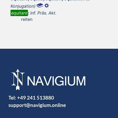
Konjugation)
equitare
:
Inf. Präs. Akt.
reiten
Tel:
+49 241 513880
support@navigium.online