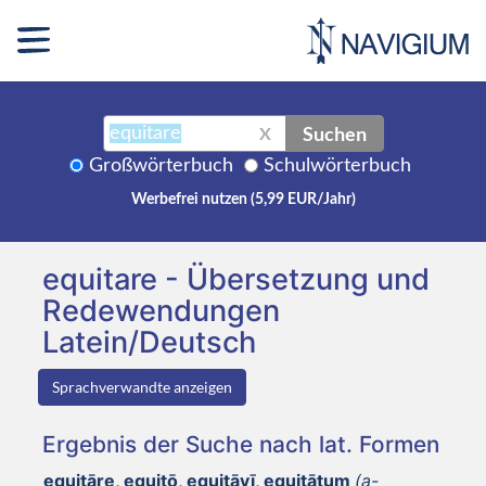
Suchen
X
Großwörterbuch
Schulwörterbuch
Werbefrei nutzen (5,99 EUR/Jahr)
equitare - Übersetzung und
Redewendungen
Latein/Deutsch
Sprachverwandte anzeigen
Ergebnis der Suche nach lat. Formen
equitāre, equitō, equitāvī, equitātum
(a-