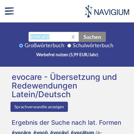
Suchen
X
Großwörterbuch
Schulwörterbuch
Werbefrei nutzen (5,99 EUR/Jahr)
evocare - Übersetzung und
Redewendungen
Latein/Deutsch
Sprachverwandte anzeigen
Ergebnis der Suche nach lat. Formen
ēvocāre, ēvocō, ēvocāvī, ēvocātum
(a-