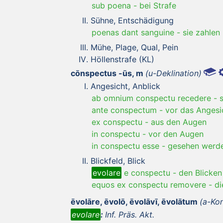
sub poena
-
bei Strafe
Sühne, Entschädigung
poenas dant sanguine
-
sie zahlen
Mühe, Plage, Qual, Pein
Höllenstrafe (KL)
cōnspectus -ūs, m
(u-Deklination)
Angesicht, Anblick
ab omnium conspectu recedere
-
ante conspectum
-
vor das Angesi
ex conspectu
-
aus den Augen
in conspectu
-
vor den Augen
in conspectu esse
-
gesehen werde
Blickfeld, Blick
evolare
e conspectu
-
den Blicke
equos ex conspectu removere
-
di
ēvolāre, ēvolō, ēvolāvī, ēvolātum
(a-Kon
evolare
:
Inf. Präs. Akt.