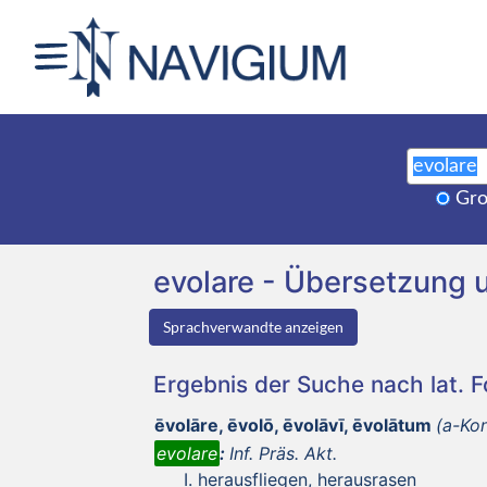
Gro
evolare - Übersetzung
Sprachverwandte anzeigen
Ergebnis der Suche nach lat. 
ēvolāre, ēvolō, ēvolāvī, ēvolātum
(a-Kon
evolare
:
Inf. Präs. Akt.
herausfliegen, herausrasen