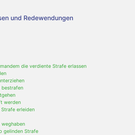
asen und Redewendungen
emandem die verdiente Strafe erlassen
den
unterziehen
 bestrafen
ntgehen
ft werden
 Strafe erleiden
fe weghaben
so gelinden Strafe