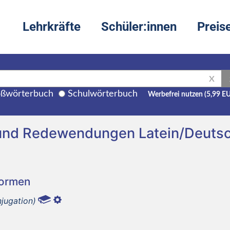
Lehrkräfte
Schüler:innen
Preis
X
ßwörterbuch
Schulwörterbuch
Werbefrei nutzen (5,99 E
 und Redewendungen Latein/Deuts
Formen
jugation)