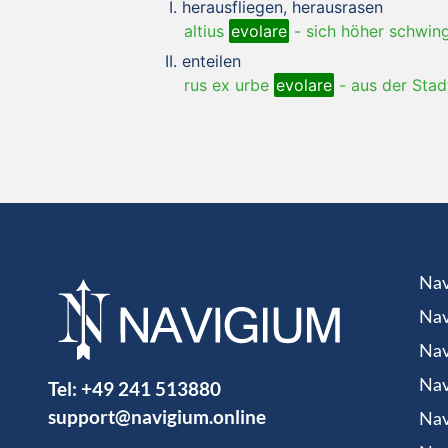
herausfliegen, herausrasen
altius
evolare
-
sich höher schwin
enteilen
rus ex urbe
evolare
-
aus der Stad
Nav
Nav
Nav
Tel:
+49 241 513880
Nav
support@navigium.online
Nav