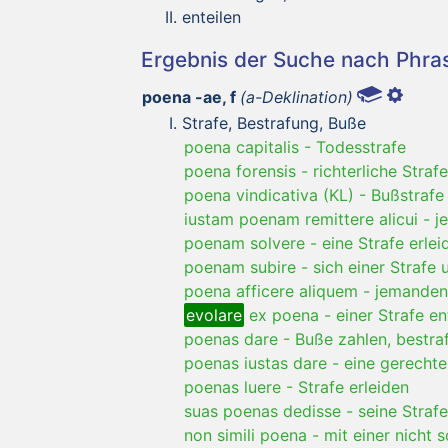
enteilen
Ergebnis der Suche nach Phr
poena -ae, f
(a-Deklination)
Strafe, Bestrafung, Buße
poena capitalis
-
Todesstrafe
poena forensis
-
richterliche Strafe
poena vindicativa (KL)
-
Bußstrafe
iustam poenam remittere alicui
-
j
poenam solvere
-
eine Strafe erlei
poenam subire
-
sich einer Strafe 
poena afficere aliquem
-
jemanden
evolare
ex poena
-
einer Strafe e
poenas dare
-
Buße zahlen, bestra
poenas iustas dare
-
eine gerechte
poenas luere
-
Strafe erleiden
suas poenas dedisse
-
seine Stra
non simili poena
-
mit einer nicht 