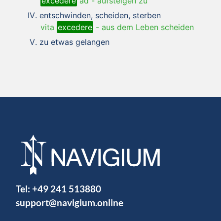
excedere
ad
-
aufsteigen zu
entschwinden, scheiden, sterben
vita
excedere
-
aus dem Leben scheiden
zu etwas gelangen
Tel:
+49 241 513880
support@navigium.online