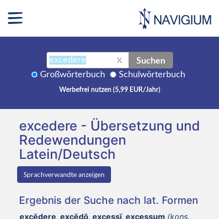
Suchen
X
Großwörterbuch
Schulwörterbuch
Werbefrei nutzen (5,99 EUR/Jahr)
excedere - Übersetzung und
Redewendungen
Latein/Deutsch
Sprachverwandte anzeigen
Ergebnis der Suche nach lat. Formen
excēdere, excēdō, excessī, excessum
(kons.