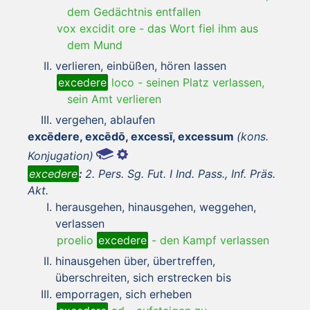
dem Gedächtnis entfallen
vox excidit ore
-
das Wort fiel ihm aus
dem Mund
verlieren, einbüßen, hören lassen
excedere
loco
-
seinen Platz verlassen,
sein Amt verlieren
vergehen, ablaufen
excēdere, excēdō, excessī, excessum
(kons.
Konjugation)
excedere
:
2. Pers. Sg. Fut. I Ind. Pass., Inf. Präs.
Akt.
herausgehen, hinausgehen, weggehen,
verlassen
proelio
excedere
-
den Kampf verlassen
hinausgehen über, übertreffen,
überschreiten, sich erstrecken bis
emporragen, sich erheben