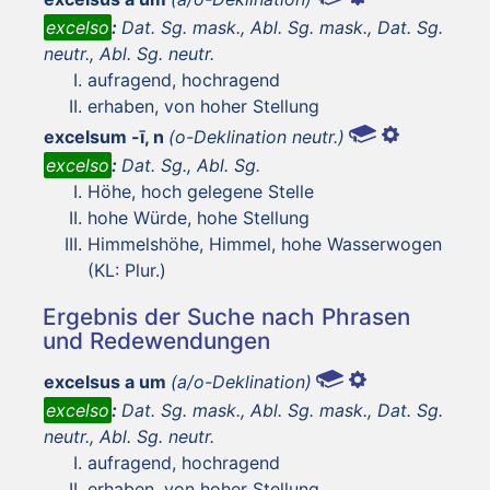
excelso
:
Dat. Sg. mask., Abl. Sg. mask., Dat. Sg.
neutr., Abl. Sg. neutr.
aufragend, hochragend
erhaben, von hoher Stellung
excelsum -ī, n
(o-Deklination neutr.)
excelso
:
Dat. Sg., Abl. Sg.
Höhe, hoch gelegene Stelle
hohe Würde, hohe Stellung
Himmelshöhe, Himmel, hohe Wasserwogen
(KL: Plur.)
Ergebnis der Suche nach Phrasen
und Redewendungen
excelsus a um
(a/o-Deklination)
excelso
:
Dat. Sg. mask., Abl. Sg. mask., Dat. Sg.
neutr., Abl. Sg. neutr.
aufragend, hochragend
erhaben, von hoher Stellung