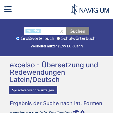
Suchen
X
Großwörterbuch
Schulwörterbuch
Werbefrei nutzen (5,99 EUR/Jahr)
excelso - Übersetzung und
Redewendungen
Latein/Deutsch
Sprachverwandte anzeigen
Ergebnis der Suche nach lat. Formen
excelsus a um
(a/o-Deklination)