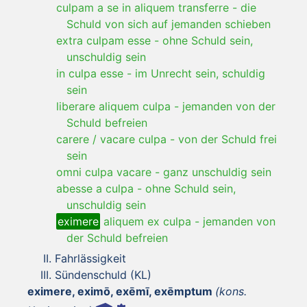
culpam a se in aliquem transferre
-
die
Schuld von sich auf jemanden schieben
extra culpam esse
-
ohne Schuld sein,
unschuldig sein
in culpa esse
-
im Unrecht sein, schuldig
sein
liberare aliquem culpa
-
jemanden von der
Schuld befreien
carere / vacare culpa
-
von der Schuld frei
sein
omni culpa vacare
-
ganz unschuldig sein
abesse a culpa
-
ohne Schuld sein,
unschuldig sein
eximere
aliquem ex culpa
-
jemanden von
der Schuld befreien
Fahrlässigkeit
Sündenschuld (KL)
eximere, eximō, exēmī, exēmptum
(kons.