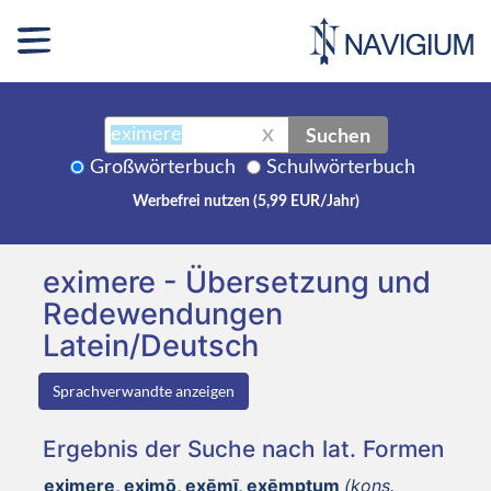
Suchen
X
Großwörterbuch
Schulwörterbuch
Werbefrei nutzen (5,99 EUR/Jahr)
eximere - Übersetzung und
Redewendungen
Latein/Deutsch
Sprachverwandte anzeigen
Ergebnis der Suche nach lat. Formen
eximere, eximō, exēmī, exēmptum
(kons.