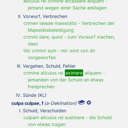
alicuius rei crimine arcessere aliquem
-
jemand wegen einer Sache anklagen
Vorwurf, Verbrechen
crimen laesae maiestatis
-
Verbrechen der
Majestätsbeleidigung
crimini dare, quod
-
zum Vorwurf machen,
dass
tibi crimini sum
-
mir wird von dir
vorgeworfen
Vergehen, Schuld, Fehler
crimine alicuius rei
eximere
aliquem
-
jemanden von der Schuld an etwas
freisprechen
Sünde (KL)
culpa culpae, f
(a-Deklination)
Schuld, Verschulden
culpam alicuius rei sustinere
-
die Schuld
von etwas tragen