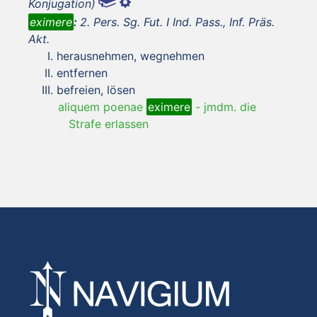
Konjugation)
eximere
:
2. Pers. Sg. Fut. I Ind. Pass., Inf. Präs.
Akt.
herausnehmen, wegnehmen
entfernen
befreien, lösen
aliquem poenae
eximere
-
jmdm. die
Strafe erlassen