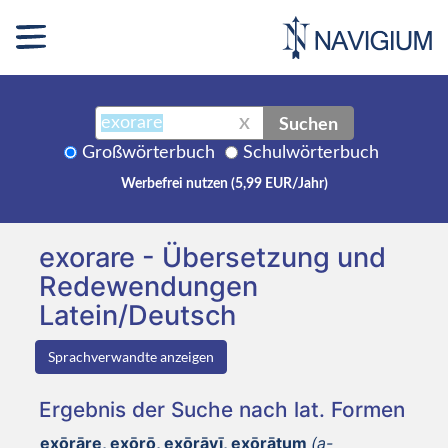
Suchen
X
Großwörterbuch
Schulwörterbuch
Werbefrei nutzen (5,99 EUR/Jahr)
exorare - Übersetzung und
Redewendungen
Latein/Deutsch
Sprachverwandte anzeigen
Ergebnis der Suche nach lat. Formen
exōrāre, exōrō, exōrāvī, exōrātum
(a-