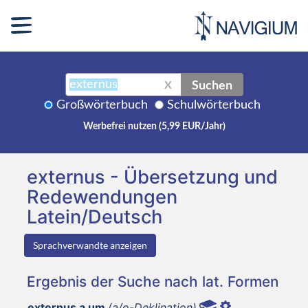
Suchen
X
Großwörterbuch
Schulwörterbuch
Werbefrei nutzen (5,99 EUR/Jahr)
externus - Übersetzung und
Redewendungen
Latein/Deutsch
Sprachverwandte anzeigen
Ergebnis der Suche nach lat. Formen
externus a um
(a/o-Deklination)