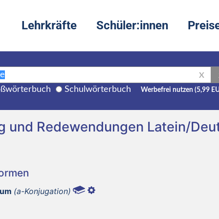
Lehrkräfte
Schüler:innen
Preis
X
ßwörterbuch
Schulwörterbuch
Werbefrei nutzen (5,99 E
ng und Redewendungen Latein/Deu
Formen
tum
(a-Konjugation)