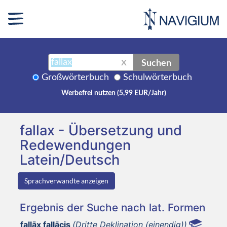
Suchen
X
Großwörterbuch
Schulwörterbuch
Werbefrei nutzen (5,99 EUR/Jahr)
fallax - Übersetzung und
Redewendungen
Latein/Deutsch
Sprachverwandte anzeigen
Ergebnis der Suche nach lat. Formen
fallāx fallācis
(Dritte Deklination (einendig))