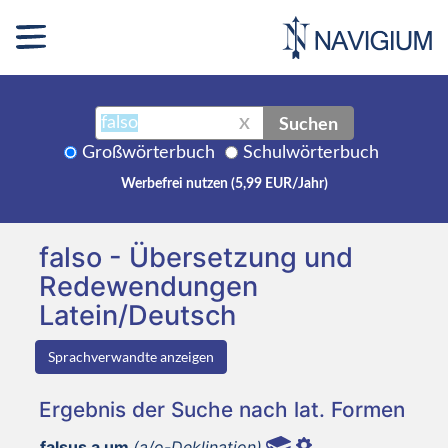
Suchen
X
Großwörterbuch
Schulwörterbuch
Werbefrei nutzen (5,99 EUR/Jahr)
falso - Übersetzung und
Redewendungen
Latein/Deutsch
Sprachverwandte anzeigen
Ergebnis der Suche nach lat. Formen
falsus a um
(a/o-Deklination)