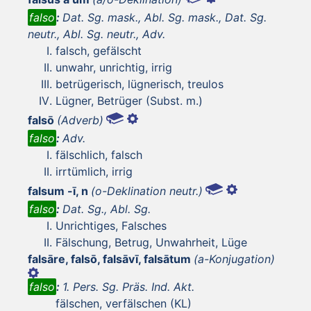
falso
:
Dat. Sg. mask., Abl. Sg. mask., Dat. Sg.
neutr., Abl. Sg. neutr., Adv.
falsch, gefälscht
unwahr, unrichtig, irrig
betrügerisch, lügnerisch, treulos
Lügner, Betrüger (Subst. m.)
falsō
(Adverb)
falso
:
Adv.
fälschlich, falsch
irrtümlich, irrig
falsum -ī, n
(o-Deklination neutr.)
falso
:
Dat. Sg., Abl. Sg.
Unrichtiges, Falsches
Fälschung, Betrug, Unwahrheit, Lüge
falsāre, falsō, falsāvī, falsātum
(a-Konjugation)
falso
:
1. Pers. Sg. Präs. Ind. Akt.
fälschen, verfälschen (KL)