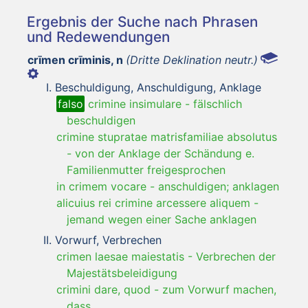
Ergebnis der Suche nach Phrasen
und Redewendungen
crīmen crīminis, n
(Dritte Deklination neutr.)
Beschuldigung, Anschuldigung, Anklage
falso
crimine insimulare
-
fälschlich
beschuldigen
crimine stupratae matrisfamiliae absolutus
-
von der Anklage der Schändung e.
Familienmutter freigesprochen
in crimem vocare
-
anschuldigen; anklagen
alicuius rei crimine arcessere aliquem
-
jemand wegen einer Sache anklagen
Vorwurf, Verbrechen
crimen laesae maiestatis
-
Verbrechen der
Majestätsbeleidigung
crimini dare, quod
-
zum Vorwurf machen,
dass