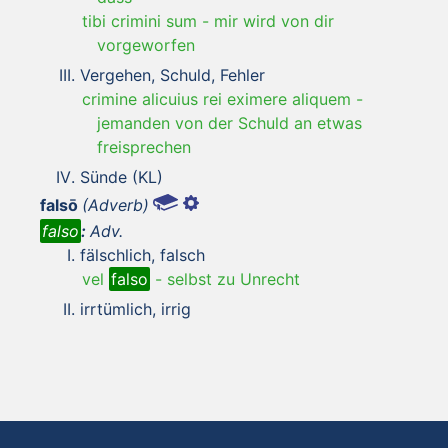
tibi crimini sum
-
mir wird von dir
vorgeworfen
Vergehen, Schuld, Fehler
crimine alicuius rei eximere aliquem
-
jemanden von der Schuld an etwas
freisprechen
Sünde (KL)
falsō
(Adverb)
falso
:
Adv.
fälschlich, falsch
vel
falso
-
selbst zu Unrecht
irrtümlich, irrig