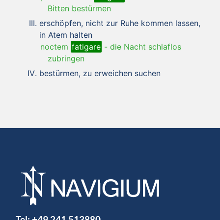
Bitten bestürmen
erschöpfen, nicht zur Ruhe kommen lassen,
in Atem halten
noctem
fatigare
-
die Nacht schlaflos
zubringen
bestürmen, zu erweichen suchen
Tel:
+49 241 513880