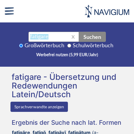
Suchen
X
Großwörterbuch
Schulwörterbuch
Werbefrei nutzen (5,99 EUR/Jahr)
fatigare - Übersetzung und
Redewendungen
Latein/Deutsch
Sprachverwandte anzeigen
Ergebnis der Suche nach lat. Formen
fatīgāre, fatīgō, fatīgāvī, fatīgātum
(a-