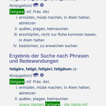
Konjugation)
fatigare
:
Inf. Präs. Akt.
ermüden, müde machen, in Atem halten,
abhetzen
quälen, plagen, heimsuchen
erschöpfen, nicht zur Ruhe kommen lassen,
in Atem halten
bestürmen, zu erweichen suchen
Ergebnis der Suche nach Phrasen
und Redewendungen
fatīgāre, fatīgō, fatīgāvī, fatīgātum
(a-
Konjugation)
fatigare
:
Inf. Präs. Akt.
ermüden, müde machen, in Atem halten,
abhetzen
quälen, plagen, heimsuchen
prece Vestam
fatigare
-
die Vesta mit