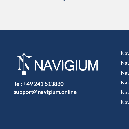
Nav
Nav
Nav
Tel:
+49 241 513880
Nav
support@navigium.online
Nav
Nav