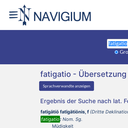
Gro
fatigatio - Übersetzu
Sprachverwandte anzeigen
Ergebnis der Suche nach lat. 
fatīgātiō fatīgātiōnis, f
(Dritte Deklinatio
fatigatio
:
Nom. Sg.
Müdigkeit