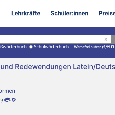
Lehrkräfte
Schüler:innen
Preis
X
ßwörterbuch
Schulwörterbuch
Werbefrei nutzen (5,99 E
ng und Redewendungen Latein/Deut
Formen
n)