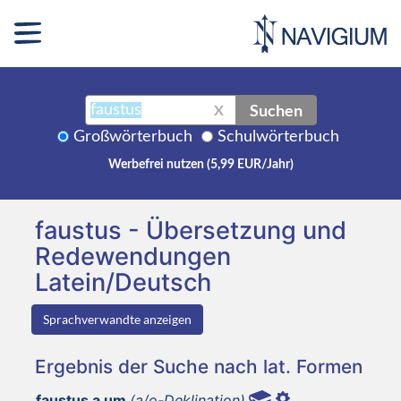
Suchen
X
Großwörterbuch
Schulwörterbuch
Werbefrei nutzen (5,99 EUR/Jahr)
faustus - Übersetzung und
Redewendungen
Latein/Deutsch
Sprachverwandte anzeigen
Ergebnis der Suche nach lat. Formen
faustus a um
(a/o-Deklination)