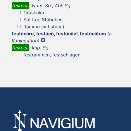
festuca
:
Nom. Sg., Abl. Sg.
Grashalm
Splitter, Stäbchen
Ramme (= fistuca)
festūcāre, festūcō, festūcāvī, festūcātum
(a-
Konjugation)
festuca
:
Imp. Sg.
festrammen, festschlagen