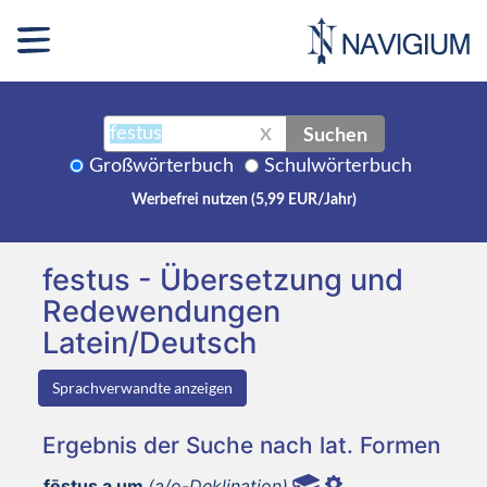
Suchen
X
Großwörterbuch
Schulwörterbuch
Werbefrei nutzen (5,99 EUR/Jahr)
festus - Übersetzung und
Redewendungen
Latein/Deutsch
Sprachverwandte anzeigen
Ergebnis der Suche nach lat. Formen
fēstus a um
(a/o-Deklination)