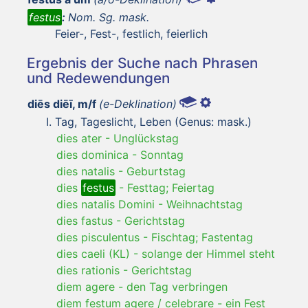
festus
:
Nom. Sg. mask.
Feier-, Fest-, festlich, feierlich
Ergebnis der Suche nach Phrasen
und Redewendungen
diēs diēī, m/f
(e-Deklination)
Tag, Tageslicht, Leben (Genus: mask.)
dies ater
-
Unglückstag
dies dominica
-
Sonntag
dies natalis
-
Geburtstag
dies
festus
-
Festtag; Feiertag
dies natalis Domini
-
Weihnachtstag
dies fastus
-
Gerichtstag
dies pisculentus
-
Fischtag; Fastentag
dies caeli (KL)
-
solange der Himmel steht
dies rationis
-
Gerichtstag
diem agere
-
den Tag verbringen
diem festum agere / celebrare
-
ein Fest