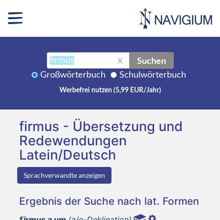
Suchen
X
Großwörterbuch
Schulwörterbuch
Werbefrei nutzen (5,99 EUR/Jahr)
firmus - Übersetzung und
Redewendungen
Latein/Deutsch
Sprachverwandte anzeigen
Ergebnis der Suche nach lat. Formen
fīrmus a um
(a/o-Deklination)