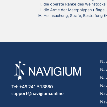
die oberste Ranke des Weinstocks
die Arme der Meerpolypen ( flagell
Heimsuchung, Strafe, Bestrafung (
Nav
Nav
Nav
Tel:
+49 241 513880
Nav
support@navigium.online
Nav
Nav