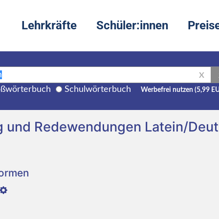
Lehrkräfte
Schüler:innen
Preis
X
ßwörterbuch
Schulwörterbuch
Werbefrei nutzen (5,99 E
ng und Redewendungen Latein/Deu
Formen