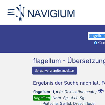
Gro
flagellum - Übersetzu
Sprachverwandte anzeigen
Ergebnis der Suche nach lat. 
flagellum -ī, n
(o-Deklination neutr.)
flagellum
:
Nom. Sg., Akk. Sg.
Peitsche, Geißel, Dreschflegel