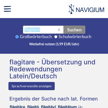
Suchen
X
Großwörterbuch
Schulwörterbuch
Werbefrei nutzen (5,99 EUR/Jahr)
flagitare - Übersetzung und
Redewendungen
Latein/Deutsch
Sprachverwandte anzeigen
Ergebnis der Suche nach lat. Formen
flāgitāre, flāgitō, flāgitāvī, flāgitātum
(a-