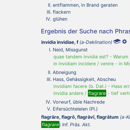
entflammen, in Brand geraten
flackern
glühen
Ergebnis der Suche nach Phr
invidia invidiae, f
(a-Deklination)
Neid, Missgunst
quae tandem invidia est?
-
Warum 
in invidiam incidere / venire
-
in M
Abneigung
Hass, Gehässigkeit, Abscheu
invidiam facere (b. Dat.)
-
Hass er
invidia ardere /
flagrare
-
tief verh
Vorwurf, üble Nachrede
Eifersüchteleien (Pl.)
flagrāre, flagrō, flagrāvī, flagrātum
(a-K
flagrare
:
Inf. Präs. Akt.