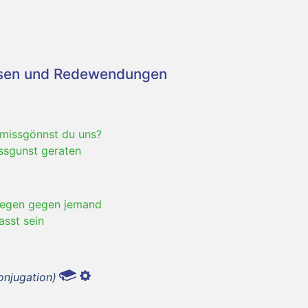
asen und Redewendungen
missgönnst du uns?
issgunst geraten
regen gegen jemand
asst sein
onjugation)