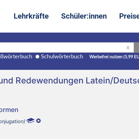
Lehrkräfte
Schüler:innen
Preis
X
ßwörterbuch
Schulwörterbuch
Werbefrei nutzen (5,99 E
g und Redewendungen Latein/Deuts
Formen
onjugation)