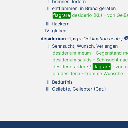
brennen, lodern
entflammen, in Brand geraten
flagrare
desiderio (KL)
-
von Gelü
flackern
glühen
dēsīderium -ī, n
(o-Deklination neutr.)
Sehnsucht, Wunsch, Verlangen
desiderium meum
-
Gegenstand me
desiderium salutis
-
Sehnsucht nac
desiderio ardere /
flagrare
-
von g
pia desideria
-
fromme Wünsche
Bedürfnis
Geliebte, Geliebter (Cat.)