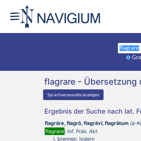
Gro
flagrare - Übersetzun
Sprachverwandte anzeigen
Ergebnis der Suche nach lat. 
flagrāre, flagrō, flagrāvī, flagrātum
(a-K
flagrare
:
Inf. Präs. Akt.
brennen, lodern