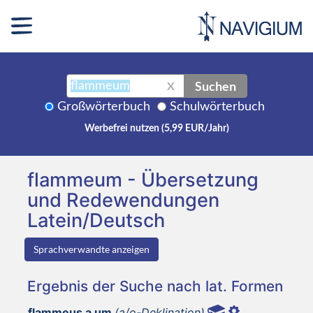
Suchen
X
Großwörterbuch
Schulwörterbuch
Werbefrei nutzen (5,99 EUR/Jahr)
flammeum - Übersetzung
und Redewendungen
Latein/Deutsch
Sprachverwandte anzeigen
Ergebnis der Suche nach lat. Formen
flammeus a um
(a/o-Deklination)