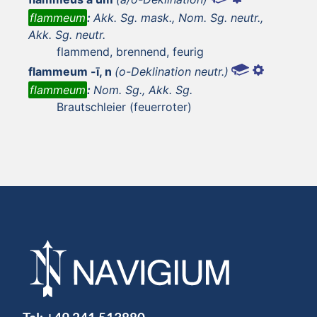
flammeum
:
Akk. Sg. mask., Nom. Sg. neutr.,
Akk. Sg. neutr.
flammend, brennend, feurig
flammeum -ī, n
(o-Deklination neutr.)
flammeum
:
Nom. Sg., Akk. Sg.
Brautschleier (feuerroter)